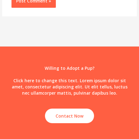
Willing to Adopt a Pup?
Click here to change this text. Lorem ipsum dolor sit
amet, consectetur adipiscing elit. Ut elit tellus, luctus
nec ullamcorper mattis, pulvinar dapibus leo.
Contact Now